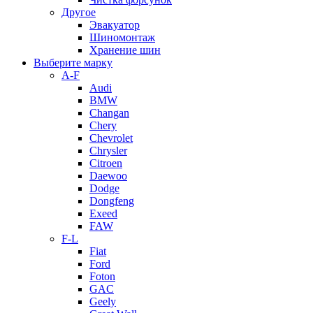
Другое
Эвакуатор
Шиномонтаж
Хранение шин
Выберите марку
A-F
Audi
BMW
Changan
Chery
Chevrolet
Chrysler
Citroen
Daewoo
Dodge
Dongfeng
Exeed
FAW
F-L
Fiat
Ford
Foton
GAC
Geely