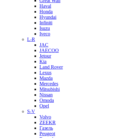
Great Wall
Haval
Honda
Hyundai
Infiniti
Isuzu
Iveco
L-R
JAC
JAECOO
Jetour
Kia
Land Rover
Lexus
Mazda
Mercedes
Mitsubishi
Nissan
Omoda
Opel
S-V
Volvo
ZEEKR
Газель
Peugeot