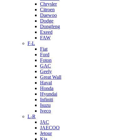
Chrysler
Citroen
Daewoo
Dodge
Dongfeng
Exeed
FAW
F-L
Fiat
Ford
Foton
GAC
Geely
Great Wall
Haval
Honda
Hyundai
Infiniti
Isuzu
Iveco
L-R
JAC
JAECOO
Jetour
Kia