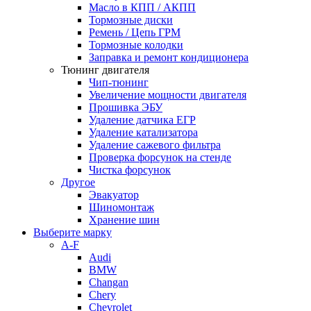
Масло в КПП / АКПП
Тормозные диски
Ремень / Цепь ГРМ
Тормозные колодки
Заправка и ремонт кондиционера
Тюнинг двигателя
Чип-тюнинг
Увеличение мощности двигателя
Прошивка ЭБУ
Удаление датчика ЕГР
Удаление катализатора
Удаление сажевого фильтра
Проверка форсунок на стенде
Чистка форсунок
Другое
Эвакуатор
Шиномонтаж
Хранение шин
Выберите марку
A-F
Audi
BMW
Changan
Chery
Chevrolet