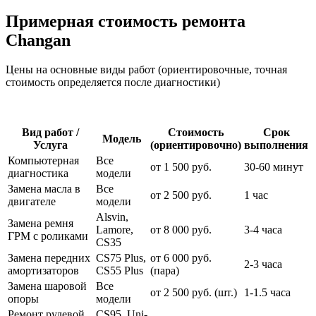
Примерная стоимость ремонта
Changan
Цены на основные виды работ (ориентировочные, точная
стоимость определяется после диагностики)
Вид работ /
Стоимость
Срок
Модель
Услуга
(ориентировочно)
выполнения
Компьютерная
Все
от 1 500 руб.
30-60 минут
диагностика
модели
Замена масла в
Все
от 2 500 руб.
1 час
двигателе
модели
Alsvin,
Замена ремня
Lamore,
от 8 000 руб.
3-4 часа
ГРМ с роликами
CS35
Замена передних
CS75 Plus,
от 6 000 руб.
2-3 часа
амортизаторов
CS55 Plus
(пара)
Замена шаровой
Все
от 2 500 руб. (шт.)
1-1.5 часа
опоры
модели
Ремонт рулевой
CS95, Uni-