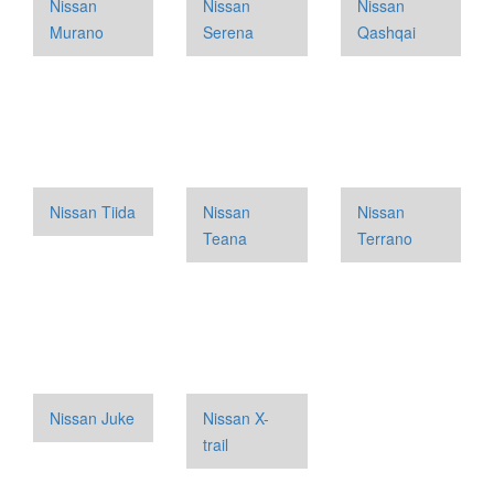
Nissan
Nissan
Nissan
Murano
Serena
Qashqai
Nissan Tiida
Nissan
Nissan
Teana
Terrano
Nissan Juke
Nissan X-
trail